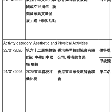
76
國成立
周年「認
識國家高質量發
展」網上學習活動
Activity category: Aesthetic and Physical Activities
23/01/2026
第六十二屆學校舞
香港學界舞蹈協會有限
優等
獎
,
蹈節
中學組中國
公司
香港
教
育局
甲級
獎
舞
獨舞
24/01/202
6
2025
東區聯校才
香港東區家長
教
師會聯
第二名
藝比賽
會