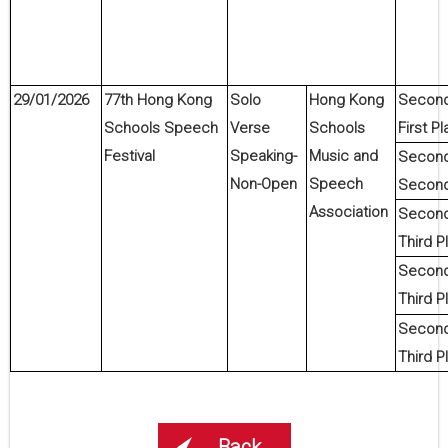
29/01/2026
7
7
th Hong Kong
Solo
Hong Kong
Second
Schools Speech
Verse
Schools
First P
Festival
Speaking-
Music and
Second
Non-Open
Speech
Second
Association
Second
Third P
Second
Third P
Second
Third P
Back